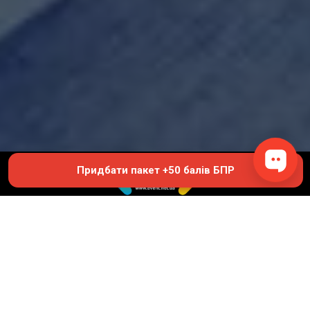
Придбати пакет +50 балів БПР
© 2019 - 2026 EVENT.net.ua
Створіть власний сайт для продажу квитків
Академія безперервної освіти професора Інесси Якубової
380681029885
ace.yakubova@gmail.com
prof-yakubova.com.ua