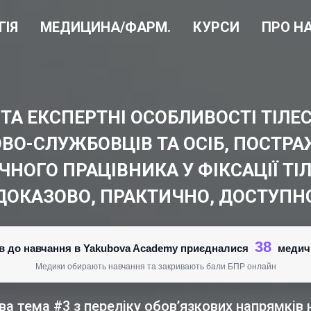
ГІЯ
МЕДИЦИНА/ФАРМ.
КУРСИ
ПРО Н
ТА ЕКСПЕРТНІ ОСОБЛИВОСТІ ТІЛ
ОВО-СЛУЖБОВЦІВ ТА ОСІБ, ПОСТРА
ИЧНОГО ПРАЦІВНИКА У ФІКСАЦІЇ 
ДОКАЗОВО, ПРАКТИЧНО, ДОСТУПН
38
нів до навчання в Yakubova Academy приєдналися
медич
Медики обирають навчання та закривають бали БПР онлайн
а тема #3 з переліку обов’язкових напрямків на