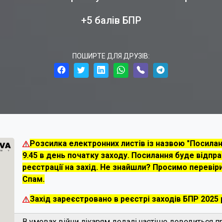
+5 балів БПР
ПОШИРТЕ ДЛЯ ДРУЗІВ:
Розсилка електронних листів із назвою "Посилання
9.45 в день початку заходу. Посилання буде відпра
реєстрації на захід. Не знайшли? Просимо перевіри
Спам.
Захід зареєстровано в реєстрі заходів БПР 2025
В умовах війни лікарям дедалі частіше доводиться п