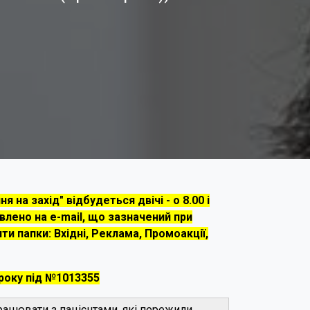
 на захід" відбудеться двічі - о 8.00 і
влено на e-mail, що зазначений при
ти папки: Вхідні, Реклама, Промоакції,
 року під №1013355
рацювати з пацієнтами, які пережили