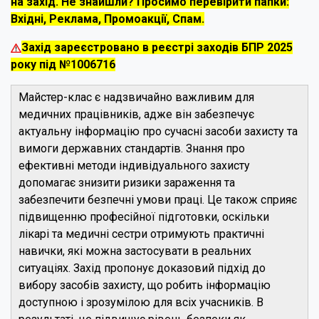
на захід. Не знайшли? Просимо перевірити папки:
Вхідні, Реклама, Промоакції, Спам.
Захід зареєстровано в реєстрі заходів БПР 2025
року під №1006716
Майстер-клас є надзвичайно важливим для
медичних працівників, адже він забезпечує
актуальну інформацію про сучасні засоби захисту та
вимоги державних стандартів. Знання про
ефективні методи індивідуального захисту
допомагає знизити ризики зараження та
забезпечити безпечні умови праці. Це також сприяє
підвищенню професійної підготовки, оскільки
лікарі та медичні сестри отримують практичні
навички, які можна застосувати в реальних
ситуаціях. Захід пропонує доказовий підхід до
вибору засобів захисту, що робить інформацію
доступною і зрозумілою для всіх учасників. В