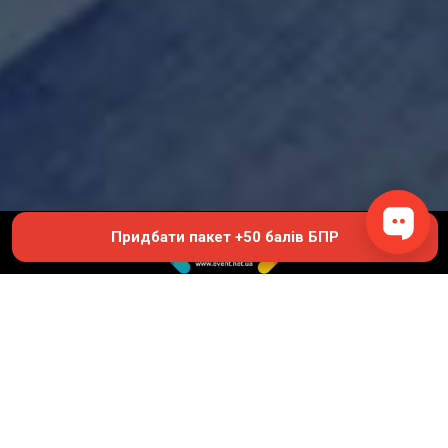
Придбати пакет +50 балів БПР
© 2019 - 2026 EVENT.net.ua
Створіть власний сайт для продажу квитків
Академія безперервної освіти професора Інесси Якубової
380681029885
ace.yakubova@gmail.com
prof-yakubova.com.ua