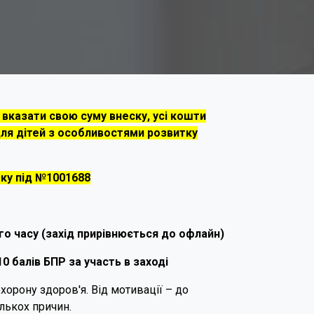
е вказати свою суму внеску, усі кошти
ля дітей з особливостями розвитку
оку під №1001688
о часу (захід прирівнюється до офлайн)
10 балів БПР за участь в заході
хорону здоров'я. Від мотивації – до
ількох причин.