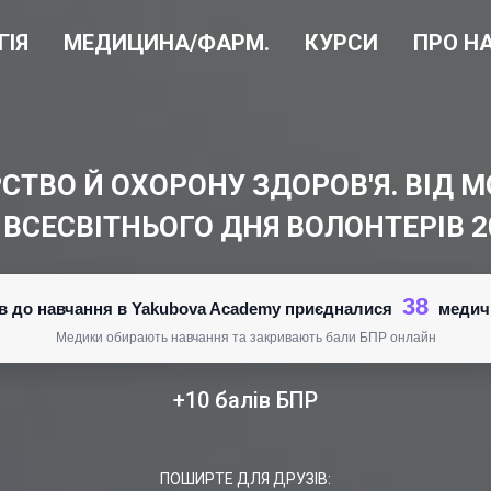
ГІЯ
МЕДИЦИНА/ФАРМ.
КУРСИ
ПРО Н
ВО Й ОХОРОНУ ЗДОРОВ'Я. ВІД МО
 ВСЕСВІТНЬОГО ДНЯ ВОЛОНТЕРІВ 2
38
нів до навчання в Yakubova Academy приєдналися
медич
Медики обирають навчання та закривають бали БПР онлайн
+10 балів БПР
ПОШИРТЕ ДЛЯ ДРУЗІВ: