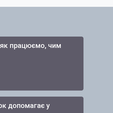
 як працюємо, чим
ок допомагає у