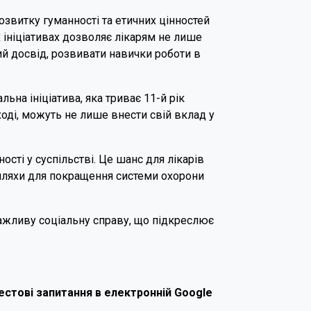
озвитку гуманності та етичних цінностей
 ініціативах дозволяє лікарям не лише
ий досвід, розвивати навички роботи в
льна ініціатива, яка триває 11-й рік
аході, можуть не лише внести свій вклад у
сті у суспільстві. Це шанс для лікарів
 шляхи для покращення системи охорони
важливу соціальну справу, що підкреслює
тестові запитання в електронній Google