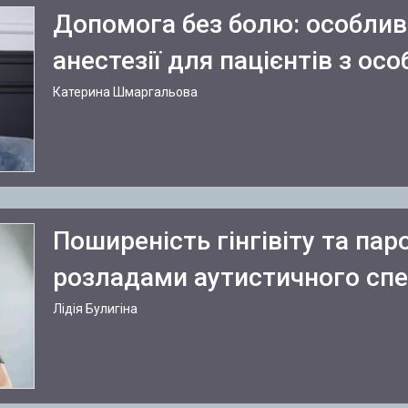
Допомога без болю: особлив
анестезії для пацієнтів з о
Катерина Шмаргальова
Поширеність гінгівіту та пар
розладами аутистичного сп
Лідія Булигіна