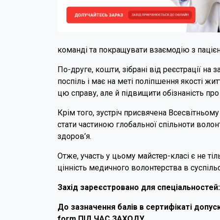
команді та покращувати взаємодію з паціє
По-друге, кошти, зібрані від реєстрації на з
поспіль і має на меті поліпшення якості жит
цю справу, але й підвищити обізнаність про
Крім того, зустріч присвячена Всесвітньому
стати частиною глобальної спільноти волон
здоров’я.
Отже, участь у цьому майстер-класі є не т
цінність медичного волонтерства в суспільс
Захід зареєстровано для спеціальносте
До зазначення балів в сертифікаті допуск
form ПІД ЧАС ЗАХОДУ.