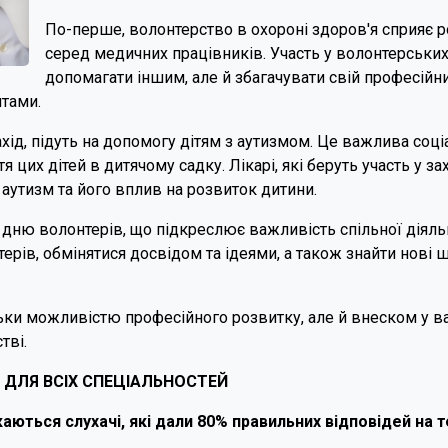
По-перше, волонтерство в охороні здоров'я сприяє р
серед медичних працівників. Участь у волонтерських
допомагати іншим, але й збагачувати свій професійн
нтами.
ахід, підуть на допомогу дітям з аутизмом. Це важлива соціа
тя цих дітей в дитячому садку. Лікарі, які беруть участь у з
 аутизм та його вплив на розвиток дитини.
 дню волонтерів, що підкреслює важливість спільної діяльно
терів, обмінятися досвідом та ідеями, а також знайти нові
ільки можливістю професійного розвитку, але й внеском у 
тві.
й: ДЛЯ ВСІХ СПЕЦІАЛЬНОСТЕЙ
аються слухачі, які дали 80% правильних відповідей на 