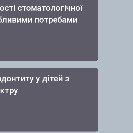
ості стоматологічної
собливими потребами
одонтиту у дітей з
ектру