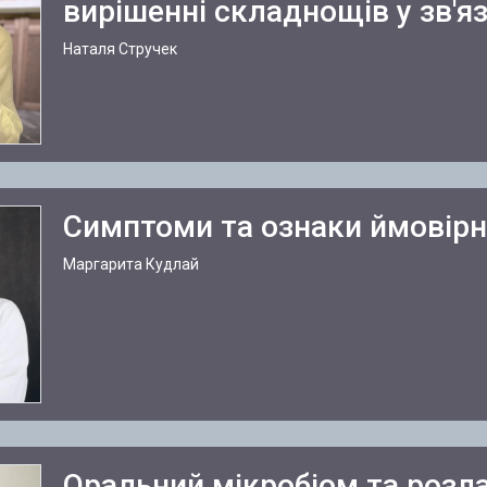
вирішенні складнощів у зв'яз
Наталя Стручек
Симптоми та ознаки ймовірн
Маргарита Кудлай
Оральний мікробіом та розл