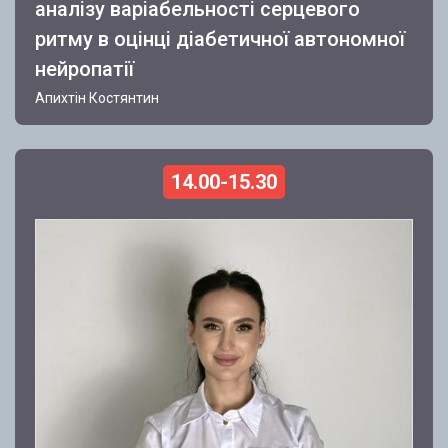
аналізу варіабельності серцевого
ритму в оцінці діабетичної автономної
нейропатії
Апихтін Костянтин
14.00-15.30