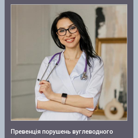
Превенція порушень вуглеводного