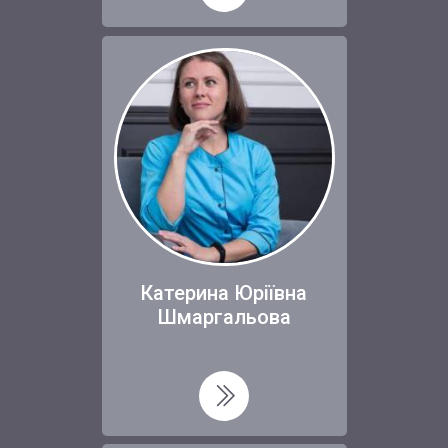
Катерина Юріївна
Шмаргальова