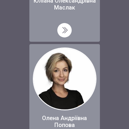
Юліана Олександрівна
Маслак
Олена Андріївна
Попова