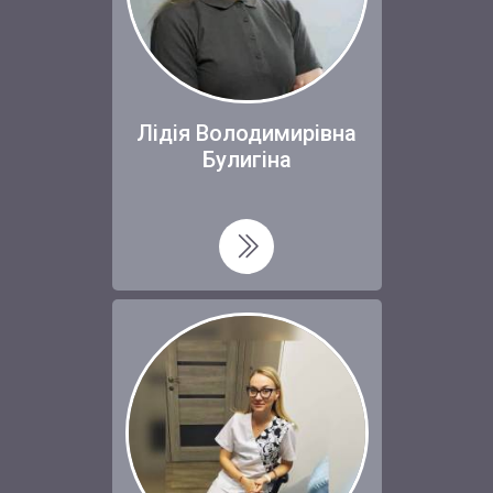
Лідія Володимирівна
Булигіна