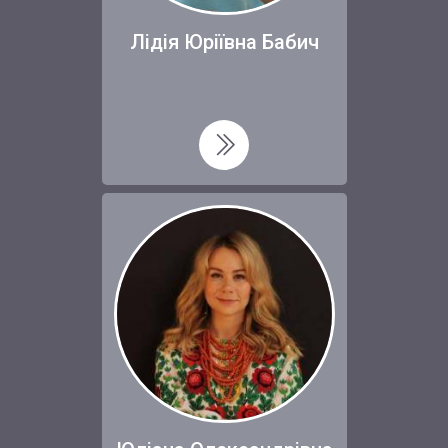
Лідія Юріївна Бабич