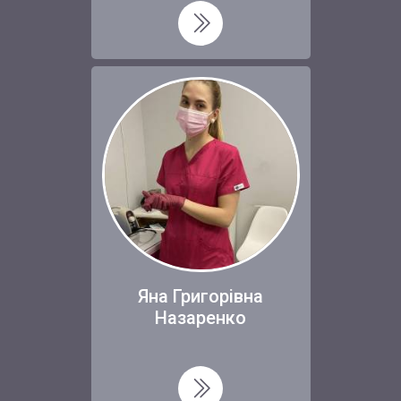
Яна Григорівна
Назаренко