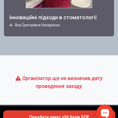
Інноваційні підходи в стоматології
Яна Григорівна Назаренко
Організатор ще не визначив дату
проведення заходу
Придбати пакет +50 балів БПР