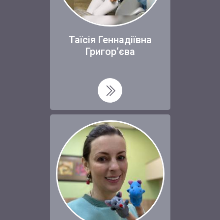
Таїсія Геннадіївна
Григор‘єва