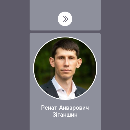
Ренат Анварович
Зіганшин