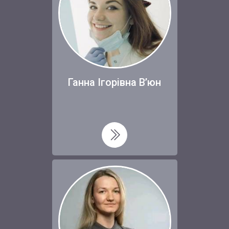
Ганна Ігорівна В’юн