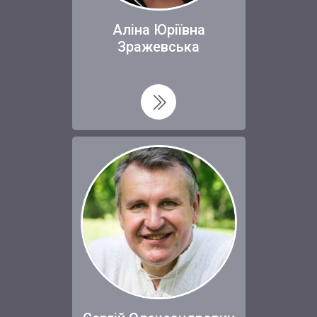
Аліна Юріївна
Зражевська