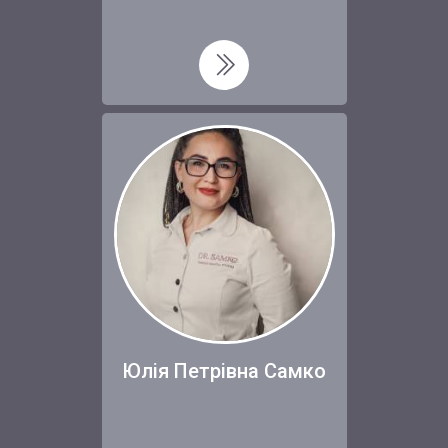
Юлія Петрівна Самко