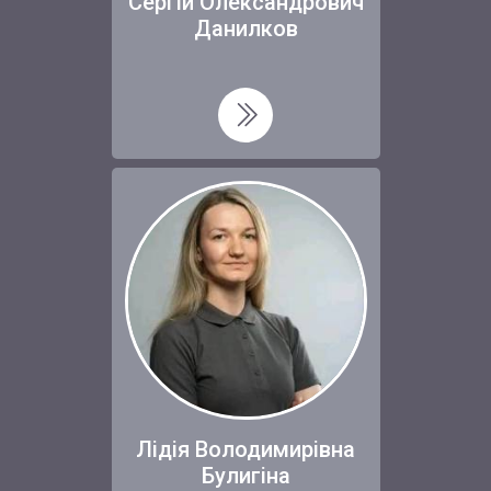
Сергій Олександрович
Данилков
Лідія Володимирівна
Булигіна