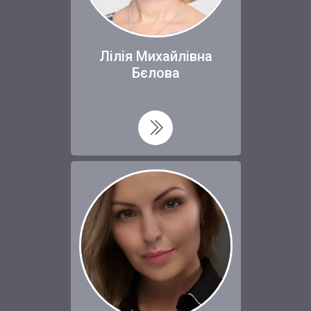
Лілія Михайлівна
Бєлова