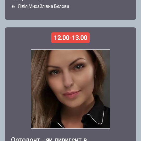
Лілія Михайлівна Бєлова
12.00-13.00
Ортодонт - як диригент в