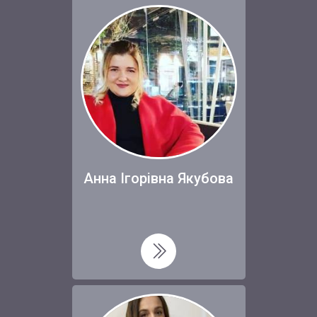
Анна Ігорівна Якубова