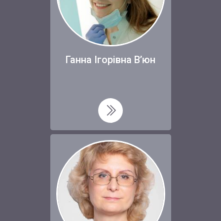
Ганна Ігорівна В’юн