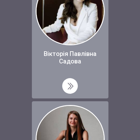
Вікторія Павлівна
Садова