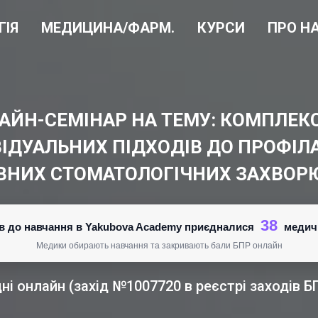
ГІЯ
МЕДИЦИНА/ФАРМ.
КУРСИ
ПРО Н
ЙН-СЕМІНАР НА ТЕМУ: КОМПЛЕКС
ІДУАЛЬНИХ ПІДХОДІВ ДО ПРОФІЛА
ВНИХ СТОМАТОЛОГІЧНИХ ЗАХВОР
38
нів до навчання в Yakubova Academy приєдналися
медич
Медики обирають навчання та закривають бали БПР онлайн
дні онлайн (захід №1007720 в реєстрі заходів Б