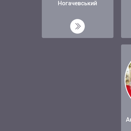
Ногачевський
А