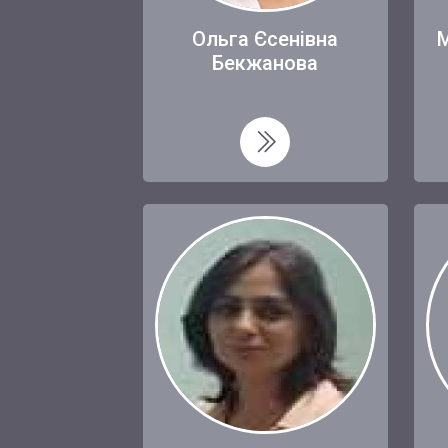
Ольга Єсенівна
М
Бекжанова