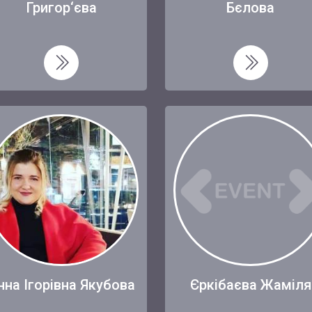
Григор‘єва
Бєлова
нна Ігорівна Якубова
Єркібаєва Жаміля