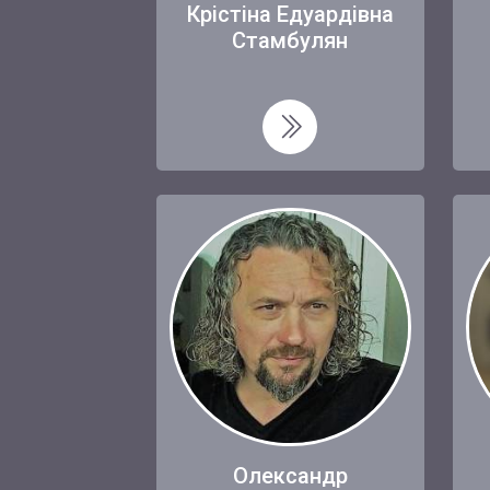
Крістіна Едуардівна
Стамбулян
Олександр