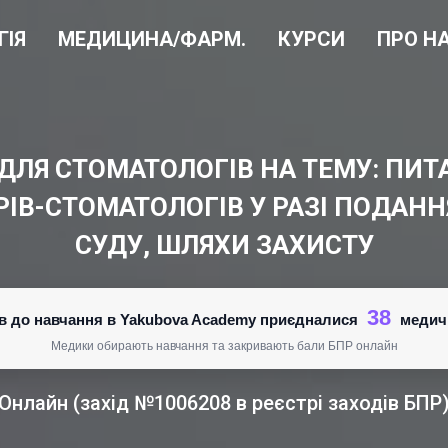
ГІЯ
МЕДИЦИНА/ФАРМ.
КУРСИ
ПРО Н
ДЛЯ СТОМАТОЛОГІВ НА ТЕМУ: ПИТ
РІВ-СТОМАТОЛОГІВ У РАЗІ ПОДАН
СУДУ, ШЛЯХИ ЗАХИСТУ
38
нів до навчання в Yakubova Academy приєдналися
медич
Медики обирають навчання та закривають бали БПР онлайн
Онлайн (захід №1006208 в реєстрі заходів БПР