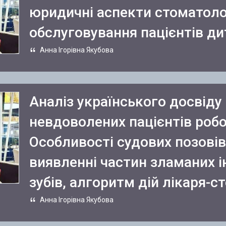
юридичні аспекти стоматоло
обслуговування пацієнтів дит
Анна Ігорівна Якубова
Аналіз українського досвіду
невдоволених пацієнтів робо
Особливості судових позовів
виявленні частин зламаних і
зубів, алгоритм дій лікаря-с
Анна Ігорівна Якубова