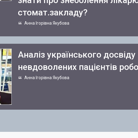
знати про знеболення лікарю
стомат.закладу?
Анна Ігорівна Якубова
Аналіз українського досвіду
невдоволених пацієнтів робо
Анна Ігорівна Якубова