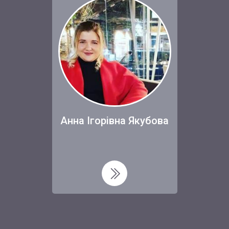
Анна Ігорівна Якубова