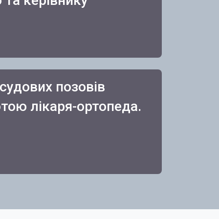
 та керівнику
 судових позовів
тою лікаря-ортопеда.