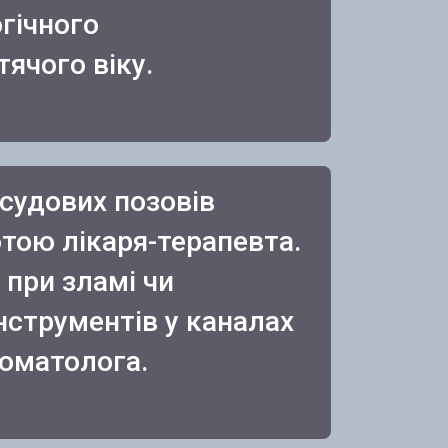
гічного
ячого віку.
 судових позовів
тою лікаря-терапевта.
 при зламі чи
нструментів у каналах
томатолога.