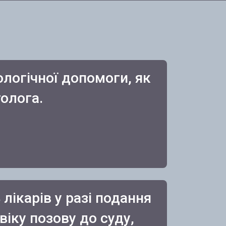
логічної допомоги, як
толога.
лікарів у разі подання
віку позову до суду,