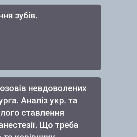
ня зубів.
позовів невдоволених
рга. Аналіз укр. та
балого ставлення
нестезії. Що треба