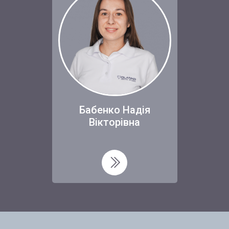
Бабенко Надія
Вікторівна