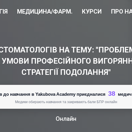
ГІЯ
МЕДИЦИНА/ФАРМ.
КУРСИ
ПРО Н
СТОМАТОЛОГІВ НА ТЕМУ: "ПРОБЛ
А УМОВИ ПРОФЕСІЙНОГО ВИГОРЯНН
СТРАТЕГІЇ ПОДОЛАННЯ"
38
нів до навчання в Yakubova Academy приєдналися
медич
Медики обирають навчання та закривають бали БПР онлайн
Онлайн