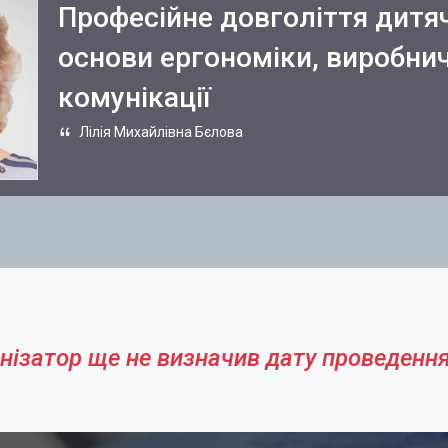
Професійне довголіття дитя
основи ергономіки, виробнич
комунікації
Лілія Михайлівна Бєлова
нізатор ще не визначив дату проведення