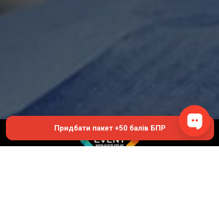
Придбати пакет +50 балів БПР
© 2019 - 2026 EVENT.net.ua
Створіть власний сайт для продажу квитків
Академія безперервної освіти професора Інесси Якубової
380681029885
ace.yakubova@gmail.com