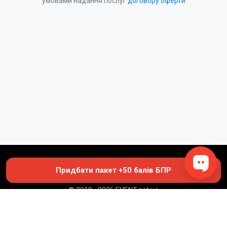
умовами надання послуг
договору оферти
Придбати пакет +50 балів БПР
© 2019 - 2026 EVENT.net.ua
Створіть власний сайт для продажу квитків
Академія безперервної освіти професора Інесси Якубової